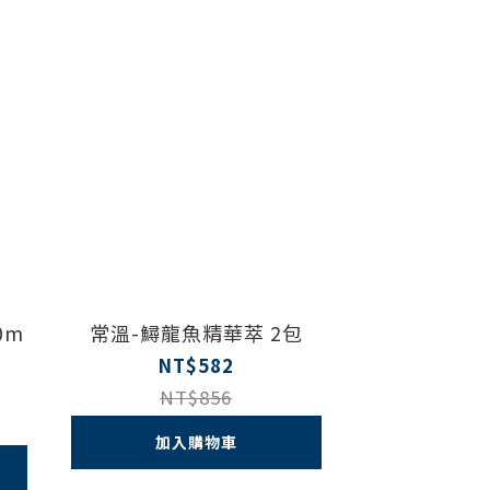
0m
常溫-鱘龍魚精華萃 2包
NT$582
NT$856
加入購物車