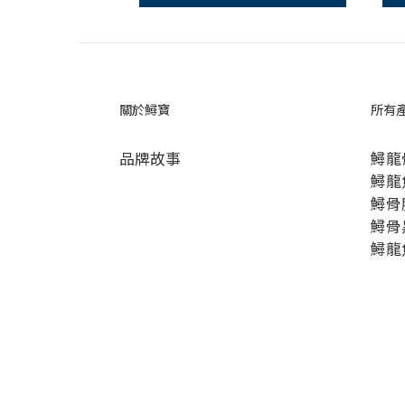
關於鱘寶
所有
品牌故事
鱘龍
鱘龍
鱘骨
鱘骨
鱘龍