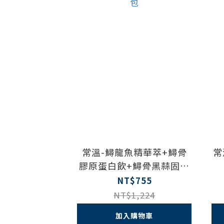
常溫-鱘龍魚精華萃+鱘骨
常
膠原蛋白飲+鱘骨黑蒜固本
飲 50ml 3包
NT$755
NT$1,224
加入購物車