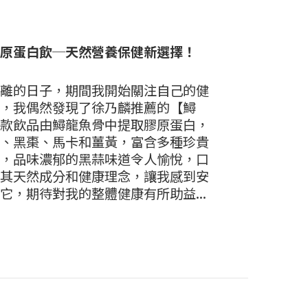
原蛋白飲─天然營養保健新選擇！
離的日子，期間我開始關注自己的健
，我偶然發現了徐乃麟推薦的【鱘
款飲品由鱘龍魚骨中提取膠原蛋白，
、黑棗、馬卡和薑黃，富含多種珍貴
，品味濃郁的黑蒜味道令人愉悅，口
其天然成分和健康理念，讓我感到安
它，期待對我的整體健康有所助益...