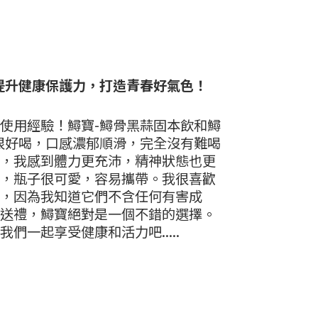
提升健康保護力，打造青春好氣色！
使用經驗！鱘寶-鱘骨黑蒜固本飲和鱘
很好喝，口感濃郁順滑，完全沒有難喝
，我感到體力更充沛，精神狀態也更
，瓶子很可愛，容易攜帶。我很喜歡
，因為我知道它們不含任何有害成
送禮，鱘寶絕對是一個不錯的選擇。
們一起享受健康和活力吧.....