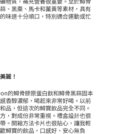
礦物質，補充營養很重要。至於鱘骨
蒜、黑棗、馬卡和薑黃等素材，具有
的味道十分順口，特別適合運動或忙
美麗！
urgeon的鱘骨膠原蛋白飲和鱘骨黑蒜固本
感香醇濃郁，喝起來非常好喝。以前
和品，但這次的鱘寶飲品完全不同。
方，對成份非常重視。禮盒設計也很
帶。開箱方法卡片也很貼心，讓我輕
歡鱘寶的飲品，口感好、安心無負