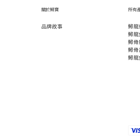
關於鱘寶
所有
品牌故事
鱘龍
鱘龍
鱘骨
鱘骨
鱘龍