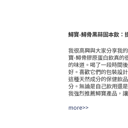
鱘寶-鱘骨黑蒜固本飲：
我很高興與大家分享我的
寶-鱘骨膠原蛋白飲真的
的味道。喝了一段時間後
好。喜歡它們的包裝設計
這種天然成分的保健飲品
分。無論是自己飲用還是
我強烈推薦鱘寶產品，讓我
more>>