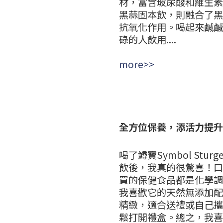
材，富含玻尿酸和維生素
黑蒜固本飲，則融合了黑
抗氧化作用。喝起來鹹鹹
碌的人飲用....
more>>
全方位保養，添活力提升
喝了鱘寶Symbol St
飲後，我真的很驚喜！口
買的保健食品都是化學調
我喜歡它的天然無添加配
精緻，適合送禮或自己攜
鬆打開禮盒。總之，我喜