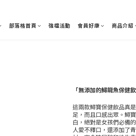
部落格首頁
強檔活動
會員好康
商品介紹
「無添加的鱘龍魚保健飲
這兩款鱘寶保健飲品真是
足，而且口感出眾。鱘寶
白，絕對是女孩們必備的
人愛不釋口，還添加了青