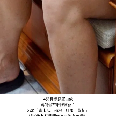
#鱘骨膠原蛋白飲
鱘龍骨萃取膠原蛋白
添加「青木瓜、枸杞、紅棗、薑黃」