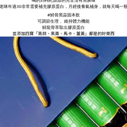
喝的到枸杞甜甜的完全沒有魚腥味
老咪年過30非常需要補充膠原蛋白，月經後養氣補身，就每天喝一
#鱘骨黑蒜固本飲
可調節生理 、維持體力機能
鱘龍骨萃取出膠原蛋白
並添加四寶「黑蒜、黑棗、馬卡、薑黃」都是的好東西