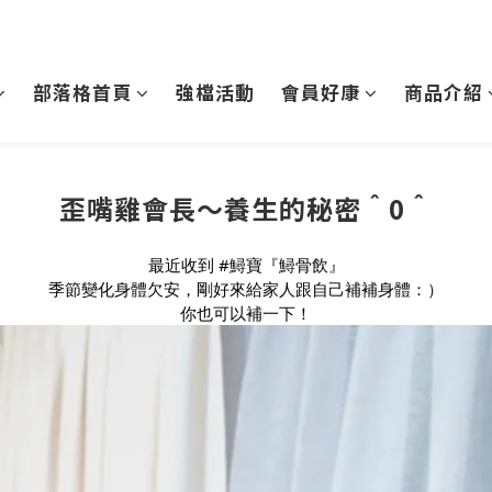
部落格首頁
強檔活動
會員好康
商品介紹
歪嘴雞會長～養生的秘密＾0＾
最近收到 
#鱘寶
『鱘骨飲』
季節變化身體欠安，剛好來給家人跟自己補補身體：）
你也可以補一下！