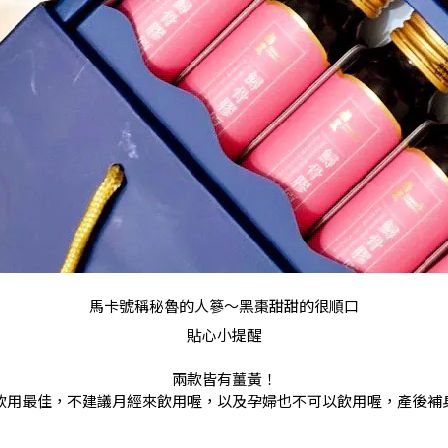
馬卡號稱秘魯的人篸～黑棗甜甜的很順口
貼心小提醒
兩款皆有薑黃！
飲用最佳，不建議月經來飲用喔，以及孕婦也不可以飲用喔，產後補