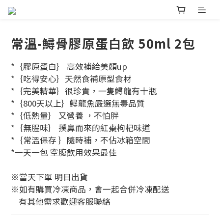
常溫-鱘骨膠原蛋白飲 50ml 2包
*｛膠原蛋白｝ 高效補給美顏up
*｛吃得安心｝天然食補原型食材
*｛完美精華｝很珍貴，一隻鱘龍有十瓶
*｛800天以上｝鱘龍魚嚴選無毒品質
*｛低熱量｝ 又營養 ，不怕胖
*｛無腥味｝ 撲鼻而來的紅棗枸杞味道
*｛常溫保存 ｝隨時補，不佔冰箱空間
*一天一包 空腹飲用效果最佳
※當天下單 明日出貨 
※如有購買冷凍商品，會一起合併冷凍配送
    有其他需求歡迎客服聯絡