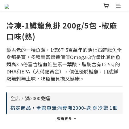
冷凍-1鱘龍魚排 200g/5包 -椒麻
口味(熟)
最古老的一種魚類，1億6千5百萬年的活化石鱘龍魚全
身都是寶，多種豐富營養價值Omega-3含量比其他魚
類高3-5倍富含造血維生素—葉酸，脂肪含有12.5﹪的
DHA和EPA（人稱腦黃金），價值優於鮭魚，口感鮮
嫩無刺無土味，吃魚無負擔又健康。
全店，滿2000免運
指定商品，全館單筆消費滿2000-送 保冷袋 1個
查看更多