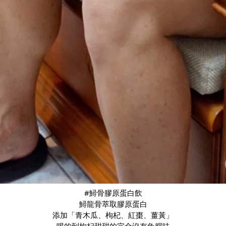
#鱘骨膠原蛋白飲
鱘龍骨萃取膠原蛋白
添加「青木瓜、枸杞、紅棗、薑黃」