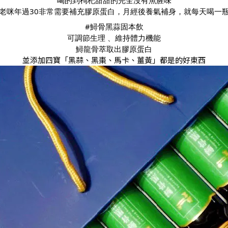
喝的到枸杞甜甜的完全沒有魚腥味
老咪年過30非常需要補充膠原蛋白，月經後養氣補身，就每天喝一
#鱘骨黑蒜固本飲
可調節生理 、維持體力機能
鱘龍骨萃取出膠原蛋白
並添加四寶「黑蒜、黑棗、馬卡、薑黃」都是的好東西