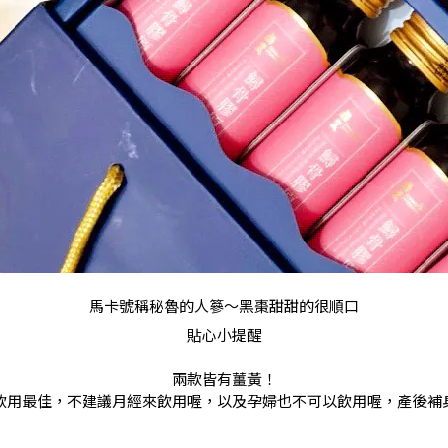
馬卡號稱秘魯的人篸～黑棗甜甜的很順口
貼心小提醒
兩款皆有薑黃！
飲用最佳，不建議月經來飲用喔，以及孕婦也不可以飲用喔，產後補