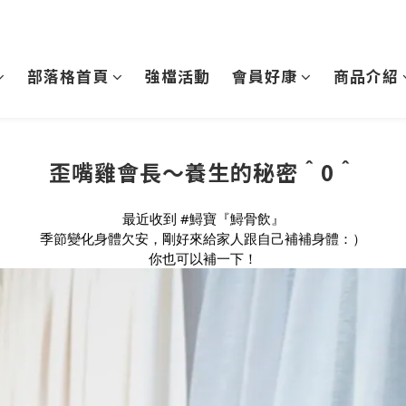
部落格首頁
強檔活動
會員好康
商品介紹
歪嘴雞會長～養生的秘密＾0＾
最近收到 
#鱘寶
『鱘骨飲』
季節變化身體欠安，剛好來給家人跟自己補補身體：）
你也可以補一下！